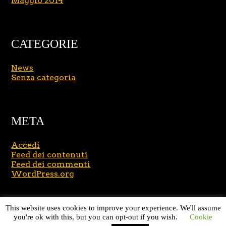
Maggio 2014
CATEGORIE
News
Senza categoria
META
Accedi
Feed dei contenuti
Feed dei commenti
WordPress.org
Copyright © 2026
Massimo Brusasco
. All Rights
This website uses cookies to improve your experience. We'll assume
Reserved.
Journal Lite by Slocum Studio
you're ok with this, but you can opt-out if you wish.
Cookie