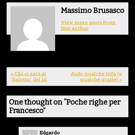
Massimo Brusasco
View more posts from
this author
« Chi ci sarà al
Aido, qualche info (e
‘Salotto’ del 16
qualche grazie) »
One thought on “
Poche righe per
Francesco
”
Edgardo