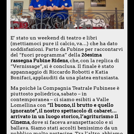
E’ stato un weekend di teatro e libri
(mettiamoci pure il calcio, va…) che ha dato
soddisfazioni. Parto da Fubine per raccontarvi
del “fuori programma” della
26esima
rassegna Fubine Ridens
, che, con la replica di
“Vernissage”, si è conclusa. Il finale è stato
appannaggio di Riccardo Robotti e Katia
Bonifaci, applauditi da una platea entusiasta.
Ma poiché la Compagnia Teatrale Fubinese è
piuttosto poliedrica, sabato – in
contemporanea – ci siamo esibiti a Valle
Lomellina con
“Il buono, il brutto e quello
ignorante”, il nostro spettacolo di cabaret…
arrivato in un luogo storico, l’agriturismo Il
Cinema
, dove si faceva avanspettacolo e si
ballava. Siamo stati accolti benissimo da un
pubblico molto partecipe. Tra l’altro, abbiamo