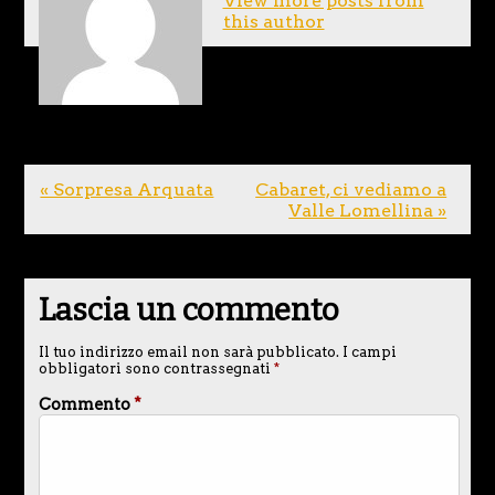
View more posts from
this author
« Sorpresa Arquata
Cabaret, ci vediamo a
Valle Lomellina »
Lascia un commento
Il tuo indirizzo email non sarà pubblicato.
I campi
obbligatori sono contrassegnati
*
Commento
*