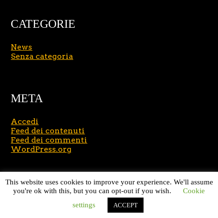
CATEGORIE
News
Senza categoria
META
Accedi
Feed dei contenuti
Feed dei commenti
WordPress.org
Copyright © 2026
Massimo Brusasco
. All Rights
This website uses cookies to improve your experience. We'll assume
Reserved.
Journal Lite by Slocum Studio
you're ok with this, but you can opt-out if you wish.
Cookie
settings
ACCEPT