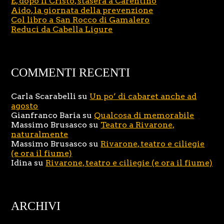
E, dopo il Cristo, stasera a Carentino
Aido, la giornata della prevenzione
Col libro a San Rocco di Gamalero
Reduci da Cabella Ligure
COMMENTI RECENTI
Carla Scarabelli
su
Un po’ di cabaret anche ad
agosto
Gianfranco Baria
su
Qualcosa di memorabile
Massimo Brusasco
su
Teatro a Rivarone,
naturalmente
Massimo Brusasco
su
Rivarone, teatro e ciliegie
(e ora il fiume)
Idina
su
Rivarone, teatro e ciliegie (e ora il fiume)
ARCHIVI