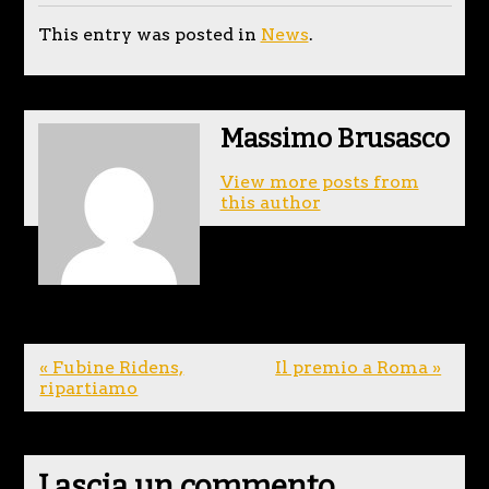
This entry was posted in
News
.
Massimo Brusasco
View more posts from
this author
« Fubine Ridens,
Il premio a Roma »
ripartiamo
Lascia un commento