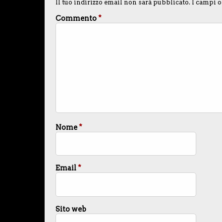
Il tuo indirizzo email non sarà pubblicato.
I campi o
Commento
*
Nome
*
Email
*
Sito web