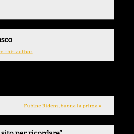
asco
m this author
Fubine Ridens, buona la prima »
sito per ricordare
”