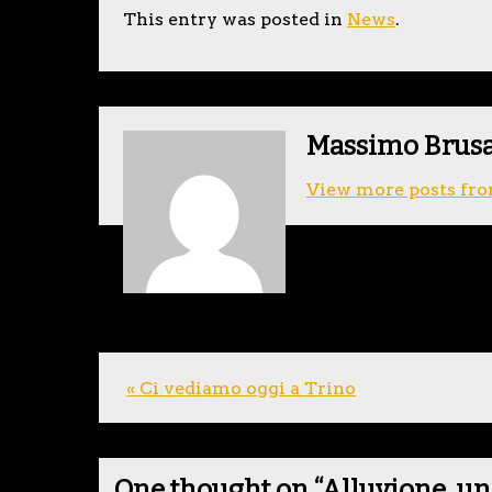
This entry was posted in
News
.
Massimo Brus
View more posts fro
« Ci vediamo oggi a Trino
One thought on “
Alluvione, un 