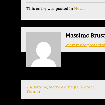
This entry was posted in
News
.
Massimo Brus
View more posts fro
« Rivarone, teatro e ciliegie (e ora il
fiume)