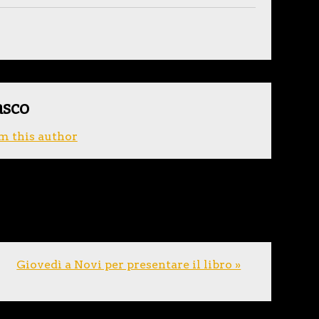
asco
m this author
Giovedì a Novi per presentare il libro »