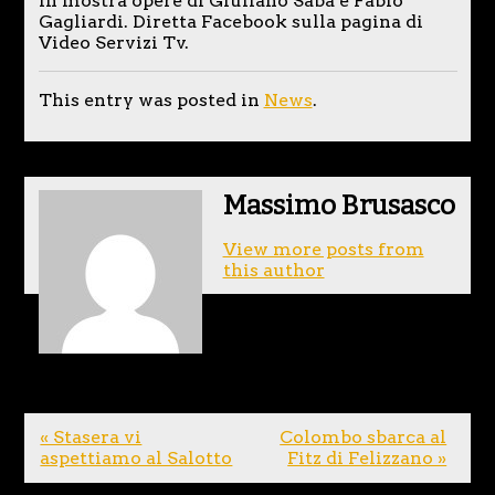
In mostra opere di Giuliano Saba e Fabio
Gagliardi. Diretta Facebook sulla pagina di
Video Servizi Tv.
This entry was posted in
News
.
Massimo Brusasco
View more posts from
this author
« Stasera vi
Colombo sbarca al
aspettiamo al Salotto
Fitz di Felizzano »