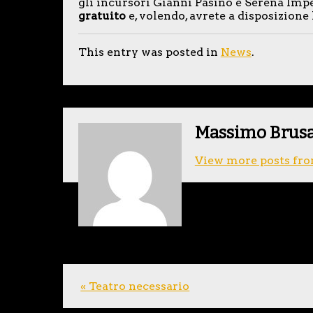
gli incursori Gianni Pasino e Serena Imp
gratuito
e, volendo, avrete a disposizione 
This entry was posted in
News
.
Massimo Brus
View more posts fro
« Teatro necessario