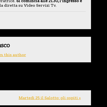
eratrice.
Si comincia alle 21.30, l’ingresso è
la diretta su Video Servizi Tv.
asco
m this author
Martedì 25 il Salotto: gli ospiti »