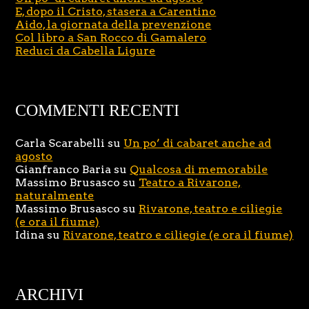
E, dopo il Cristo, stasera a Carentino
Aido, la giornata della prevenzione
Col libro a San Rocco di Gamalero
Reduci da Cabella Ligure
COMMENTI RECENTI
Carla Scarabelli
su
Un po’ di cabaret anche ad
agosto
Gianfranco Baria
su
Qualcosa di memorabile
Massimo Brusasco
su
Teatro a Rivarone,
naturalmente
Massimo Brusasco
su
Rivarone, teatro e ciliegie
(e ora il fiume)
Idina
su
Rivarone, teatro e ciliegie (e ora il fiume)
ARCHIVI