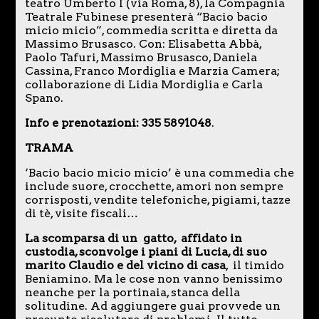
teatro Umberto I (via Roma, 8), la Compagnia
Teatrale Fubinese presenterà “Bacio bacio
micio micio”, commedia scritta e diretta da
Massimo Brusasco. Con: Elisabetta Abbà,
Paolo Tafuri, Massimo Brusasco, Daniela
Cassina, Franco Mordiglia e Marzia Camera;
collaborazione di Lidia Mordiglia e Carla
Spano.
Info e prenotazioni: 335 5891048
.
TRAMA
‘Bacio bacio micio micio’ è una commedia che
include suore, crocchette, amori non sempre
corrisposti, vendite telefoniche, pigiami, tazze
di tè, visite fiscali…
La scomparsa di un gatto, affidato in
custodia, sconvolge i piani di Lucia, di suo
marito Claudio e del vicino di casa
, il timido
Beniamino. Ma le cose non vanno benissimo
neanche per la portinaia, stanca della
solitudine. Ad aggiungere guai provvede un