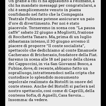
Un grazie a chi ci ha applaudito a Felizzano, a
chi ha mandato messaggi per congratularsi, a
chi è semplicemente venuto in piazza
confidando nel fatto che la Compagnia
Teatrale Fubinese potesse assicurare un paio
d’ore di divertimento. Per noi è stato
piacevole. Torneremo in scena con “La pausa
caffè” sabato 22 giugno a Mogliotti, frazione
di Rocchetta Tanaro. Ma, prima di un luglio
abbastanza intenso, il 30 giugno avremo il
piacere di proporre “Il conte socialista”,
spettacolo che dedichiamo al conte Emanuele
Cacherano di Bricherasio, fondatore della Fiat.
Saremo in scena alle 18 nel parco della chiesa
dei Cappuccini, in via San Giovanni Bosco, a
Fubine, dove, di recente, abbiamo fatto un
sopralluogo, intrattenendoci nella cripta che
custodisce lo splendido monumento
sepolcrale realizzato da Bistolfi in onore del
conte stesso. Anche del Bistolfi si parlerà nel
nostro spettacolo, così come di Caprilli, della
contessa Sofia, di Agnelli, Casa Savoia…
Insomma: da vedere.