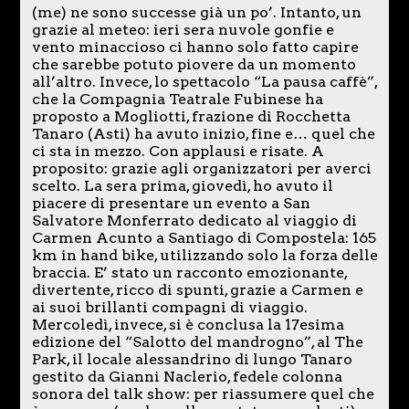
(me) ne sono successe già un po’. Intanto, un
grazie al meteo: ieri sera nuvole gonfie e
vento minaccioso ci hanno solo fatto capire
che sarebbe potuto piovere da un momento
all’altro. Invece, lo spettacolo “La pausa caffè”,
che la Compagnia Teatrale Fubinese ha
proposto a Mogliotti, frazione di Rocchetta
Tanaro (Asti) ha avuto inizio, fine e… quel che
ci sta in mezzo. Con applausi e risate. A
proposito: grazie agli organizzatori per averci
scelto. La sera prima, giovedì, ho avuto il
piacere di presentare un evento a San
Salvatore Monferrato dedicato al viaggio di
Carmen Acunto a Santiago di Compostela: 165
km in hand bike, utilizzando solo la forza delle
braccia. E’ stato un racconto emozionante,
divertente, ricco di spunti, grazie a Carmen e
ai suoi brillanti compagni di viaggio.
Mercoledì, invece, si è conclusa la 17esima
edizione del “Salotto del mandrogno”, al The
Park, il locale alessandrino di lungo Tanaro
gestito da Gianni Naclerio, fedele colonna
sonora del talk show: per riassumere quel che