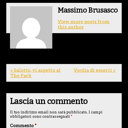
Massimo Brusasco
View more posts from
this author
« Salotto, vi aspetto al
Voglia di esserci »
The Park
Lascia un commento
Il tuo indirizzo email non sarà pubblicato.
I campi
obbligatori sono contrassegnati
*
Commento
*