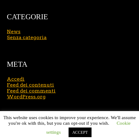
CATEGORIE
News
Senza categoria
META
Accedi
Feed dei contenuti
Feed dei commenti
WordPress.org
Copyright © 2026
Massimo Brusasco
. All Rights
This website uses cookies to improve your experience. We'll assume
Reserved.
Journal Lite by Slocum Studio
you're ok with this, but you can opt-out if you wish.
Cookie
settings
ACCEPT