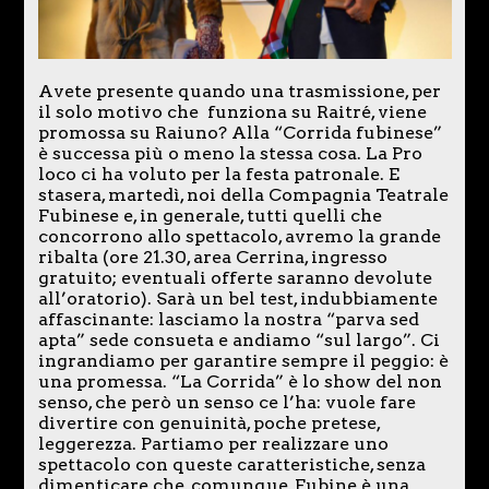
Avete presente quando una trasmissione, per
il solo motivo che funziona su Raitré, viene
promossa su Raiuno? Alla “Corrida fubinese”
è successa più o meno la stessa cosa. La Pro
loco ci ha voluto per la festa patronale. E
stasera, martedì, noi della Compagnia Teatrale
Fubinese e, in generale, tutti quelli che
concorrono allo spettacolo, avremo la grande
ribalta (ore 21.30, area Cerrina, ingresso
gratuito; eventuali offerte saranno devolute
all’oratorio). Sarà un bel test, indubbiamente
affascinante: lasciamo la nostra “parva sed
apta” sede consueta e andiamo “sul largo”. Ci
ingrandiamo per garantire sempre il peggio: è
una promessa. “La Corrida” è lo show del non
senso, che però un senso ce l’ha: vuole fare
divertire con genuinità, poche pretese,
leggerezza. Partiamo per realizzare uno
spettacolo con queste caratteristiche, senza
dimenticare che, comunque, Fubine è una