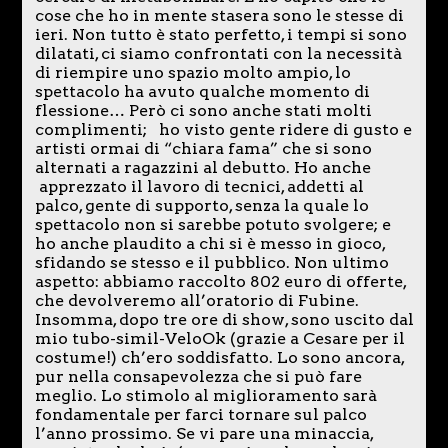
cose che ho in mente stasera sono le stesse di
ieri. Non tutto è stato perfetto, i tempi si sono
dilatati, ci siamo confrontati con la necessità
di riempire uno spazio molto ampio, lo
spettacolo ha avuto qualche momento di
flessione… Però ci sono anche stati molti
complimenti; ho visto gente ridere di gusto e
artisti ormai di “chiara fama” che si sono
alternati a ragazzini al debutto. Ho anche
apprezzato il lavoro di tecnici, addetti al
palco, gente di supporto, senza la quale lo
spettacolo non si sarebbe potuto svolgere; e
ho anche plaudito a chi si è messo in gioco,
sfidando se stesso e il pubblico. Non ultimo
aspetto: abbiamo raccolto 802 euro di offerte,
che devolveremo all’oratorio di Fubine.
Insomma, dopo tre ore di show, sono uscito dal
mio tubo-simil-VeloOk (grazie a Cesare per il
costume!) ch’ero soddisfatto. Lo sono ancora,
pur nella consapevolezza che si può fare
meglio. Lo stimolo al miglioramento sarà
fondamentale per farci tornare sul palco
l’anno prossimo. Se vi pare una minaccia,