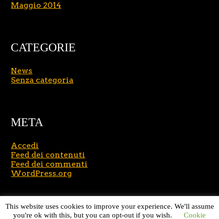
Maggio 2014
CATEGORIE
News
Senza categoria
META
Accedi
Feed dei contenuti
Feed dei commenti
WordPress.org
Copyright © 2026
Massimo Brusasco
. All Rights
This website uses cookies to improve your experience. We'll assume
Reserved.
Journal Lite by Slocum Studio
you're ok with this, but you can opt-out if you wish.
Cookie