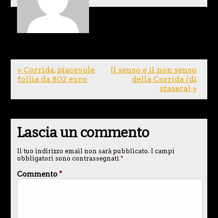
« Corrida, piacevole
Il senso e il non senso
follia da 802 euro
della Corrida (di
stasera) »
Lascia un commento
Il tuo indirizzo email non sarà pubblicato.
I campi
obbligatori sono contrassegnati
*
Commento
*