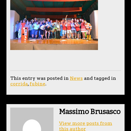
This entry was posted in
News
and tagged in
corrida
,
fubine
.
Massimo Brusasco
View more posts from
this author