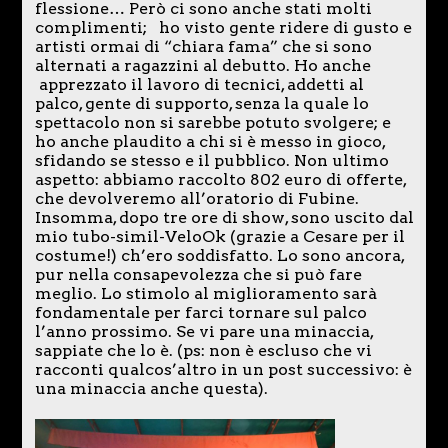
flessione… Però ci sono anche stati molti
complimenti; ho visto gente ridere di gusto e
artisti ormai di “chiara fama” che si sono
alternati a ragazzini al debutto. Ho anche
apprezzato il lavoro di tecnici, addetti al
palco, gente di supporto, senza la quale lo
spettacolo non si sarebbe potuto svolgere; e
ho anche plaudito a chi si è messo in gioco,
sfidando se stesso e il pubblico. Non ultimo
aspetto: abbiamo raccolto 802 euro di offerte,
che devolveremo all’oratorio di Fubine.
Insomma, dopo tre ore di show, sono uscito dal
mio tubo-simil-VeloOk (grazie a Cesare per il
costume!) ch’ero soddisfatto. Lo sono ancora,
pur nella consapevolezza che si può fare
meglio. Lo stimolo al miglioramento sarà
fondamentale per farci tornare sul palco
l’anno prossimo. Se vi pare una minaccia,
sappiate che lo è. (ps: non è escluso che vi
racconti qualcos’altro in un post successivo: è
una minaccia anche questa).