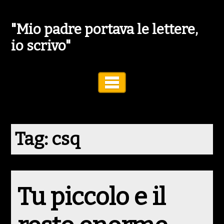
"Mio padre portava le lettere,
io scrivo"
Toggle Navigation
Tag:
csq
Tu piccolo e il