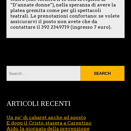
“D’annate donne”), nella speranza di avere la
platea gremita come per gli spettacoli
teatrali. Le prenotazioni confortano: se volete
assicurarvi il posto non avete che da
contattare il 392 2349719 (ingresso 7 euro).
ARTICOLI RECENTI
Un po’ di cabaret anche ad agosto
E, dopo il Cristo, stasera a Carentino
Aido, la giornata della prevenzione