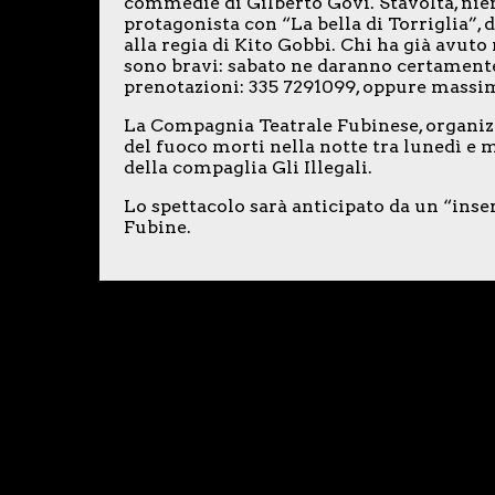
commedie di Gilberto Govi. Stavolta, ni
protagonista con “La bella di Torriglia”, d
alla regia di Kito Gobbi. Chi ha già avu
sono bravi: sabato ne daranno certamente
prenotazioni: 335 7291099, oppure massi
La Compagnia Teatrale Fubinese, organizzat
del fuoco morti nella notte tra lunedì e m
della compaglia Gli Illegali.
Lo spettacolo sarà anticipato da un “inser
Fubine.