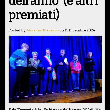
dell’anno’ (e altri
premiati)
Posted by
Massimo Brusasco
on 15 Dicembre 2024
Ilde Ferraris è la ‘Fubinese dell’anno 2024’
. Ha