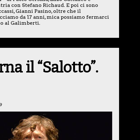
ustria con Stefano Richaud. E poi ci sono
assi, Gianni Pasino, oltre che il
o facciamo da 17 anni, mica possiamo fermarci
to al Galimberti.
na il “Salotto”.
9