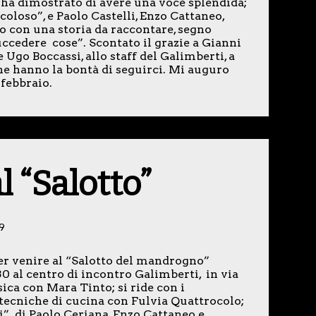
 ha dimostrato di avere una voce splendida;
oloso”, e Paolo Castelli, Enzo Cattaneo,
o con una storia da raccontare, segno
uccedere cose”. Scontato il grazie a Gianni
Ugo Boccassi, allo staff del Galimberti, a
 che hanno la bontà di seguirci. Mi auguro
 febbraio.
l “Salotto”
9
er venire al “Salotto del mandrogno”
.30 al centro di incontro Galimberti, in via
sica con Mara Tinto; si ride con i
tecniche di cucina con Fulvia Quattrocolo;
ri” di Paolo Ceriana, Enzo Cattaneo e