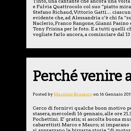
Tinto, una cantante che ancora una volta
e Fulvia Quattrocolo col suo “piatto mirac
Stefano Richaud, Vittorio Gatti… ciascun
evidente che, ad Alessandria c’è chi fa “s
Naclerio, Franco Rangone, Gianni Pasino e 
Tony Frisina per le foto. E a tutti quelli
vogliate farlo ancora, a cominciare dal 13
Perché venire a
Posted by
Massimo Brusasco
on 16 Gennaio 201
Cerco di fornirvi qualche buon motivo p
stasera, mercoledì 16 gennaio, alle ore 21
Pochettini. E’ gratis; si ascolta buona mu
cabarettisti Marco e Mauro; si imparano 
si apprezzano le bizzarre storie “di moto