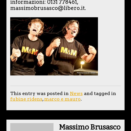
informazioni: 0131 778461,
massimobrusasco@libero.it.
This entry was posted in
News
and tagged in
fubine ridens
,
marco e mauro
.
Massimo Brusasco