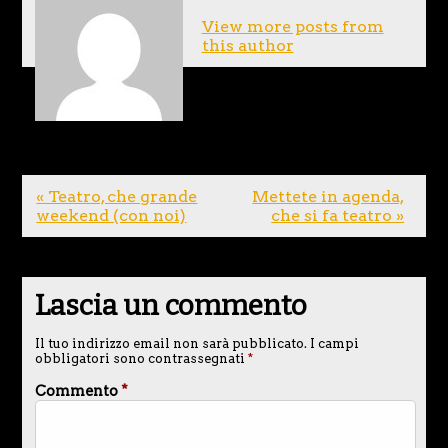
View more posts from
this author
« Teatro, che grande
Mettete in agenda,
weekend (con noi)
che si fa teatro »
Lascia un commento
Il tuo indirizzo email non sarà pubblicato.
I campi
obbligatori sono contrassegnati
*
Commento
*