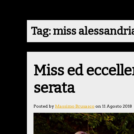
Tag:
miss alessandri
Miss ed eccelle
serata
Posted by
Massimo Brusasco
on 11 Agosto 2018