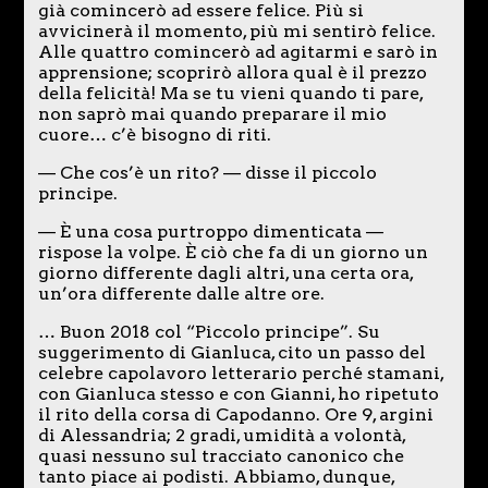
già comincerò ad essere felice. Più si
avvicinerà il momento, più mi sentirò felice.
Alle quattro comincerò ad agitarmi e sarò in
apprensione; scoprirò allora qual è il prezzo
della felicità! Ma se tu vieni quando ti pare,
non saprò mai quando preparare il mio
cuore… c’è bisogno di riti.
— Che cos’è un rito? — disse il piccolo
principe.
— È una cosa purtroppo dimenticata —
rispose la volpe. È ciò che fa di un giorno un
giorno differente dagli altri, una certa ora,
un’ora differente dalle altre ore.
… Buon 2018 col “Piccolo principe”. Su
suggerimento di Gianluca, cito un passo del
celebre capolavoro letterario perché stamani,
con Gianluca stesso e con Gianni, ho ripetuto
il rito della corsa di Capodanno. Ore 9, argini
di Alessandria; 2 gradi, umidità a volontà,
quasi nessuno sul tracciato canonico che
tanto piace ai podisti. Abbiamo, dunque,