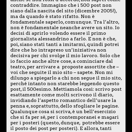
contraddire. Immagino che i 500 post non
siano dalla nascita del sito (dicembre 2005!),
ma da quando è stato rifatto. Non è
fondamentale saperlo, comunque. Tra l’altro,
non è fondamentale neanche avere un sito. Io
decisi di aprirlo volendo essere il primo
giornalista alessandrino a farlo. E non è che,
poi, siano stati tanti a imitarmi, quindi potrei
dire che ho intrapreso un’iniziativa non
decisiva per chi svolge il mio lavoro. Solo che
io faccio anche altre cose, a cominciare dal
teatro, per arrivare a proposte assortite che –
voi che seguite il mio sito – sapete. Non mi
dilungo a spiegarlo a chi non segue il mio sito,
perché intanto non starebbe leggendo questo
post, il 500esimo. Mettiamola così: scrivo post
esattamente come molti scrivono il diario,
invidiando l’aspetto romantico dell’usare la
penna e, soprattutto, dello sfogliare le pagine.
Qualunque cosa si scriva, è un bell’esercizio
che si fa per sé, per i contemporanei e magari
per i posteri (questo, dunque, potrebbe essere
il posto dei post per posteri). E allora, tanti