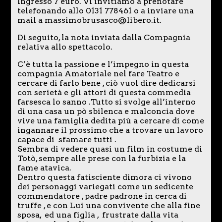
Ingresso 7 euro. Vi invitiamo a prenotare
telefonando allo 0131 778461 o a inviare una
mail a massimobrusasco@libero.it.
Di seguito, la nota inviata dalla Compagnia
relativa allo spettacolo.
C’è tutta la passione e l’impegno in questa
compagnia Amatoriale nel fare Teatro e
cercare di farlo bene , ciò vuol dire dedicarsi
con serietà e gli attori di questa commedia
farsesca lo sanno .Tutto si svolge all’interno
di una casa un pò sbilenca e malconcia dove
vive una famiglia dedita più a cercare di come
ingannare il prossimo che a trovare un lavoro
capace di sfamare tutti .
Sembra di vedere quasi un film in costume di
Totò, sempre alle prese con la furbizia e la
fame atavica.
Dentro questa fatisciente dimora ci vivono
dei personaggi variegati come un sedicente
commendatore , padre padrone in cerca di
truffe , e con Lui una convivente che alla fine
sposa, ed una figlia , frustrate dalla vita