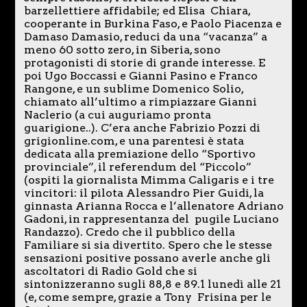
barzellettiere affidabile; ed Elisa Chiara,
cooperante in Burkina Faso, e Paolo Piacenza e
Damaso Damasio, reduci da una “vacanza” a
meno 60 sotto zero, in Siberia, sono
protagonisti di storie di grande interesse. E
poi Ugo Boccassi e Gianni Pasino e Franco
Rangone, e un sublime Domenico Solio,
chiamato all’ultimo a rimpiazzare Gianni
Naclerio (a cui auguriamo pronta
guarigione..). C’era anche Fabrizio Pozzi di
grigionline.com, e una parentesi è stata
dedicata alla premiazione dello “Sportivo
provinciale”, il referendum del “Piccolo”
(ospiti la giornalista Mimma Caligaris e i tre
vincitori: il pilota Alessandro Pier Guidi, la
ginnasta Arianna Rocca e l’allenatore Adriano
Gadoni, in rappresentanza del pugile Luciano
Randazzo). Credo che il pubblico della
Familiare si sia divertito. Spero che le stesse
sensazioni positive possano averle anche gli
ascoltatori di Radio Gold che si
sintonizzeranno sugli 88,8 e 89.1 lunedì alle 21
(e, come sempre, grazie a Tony Frisina per le