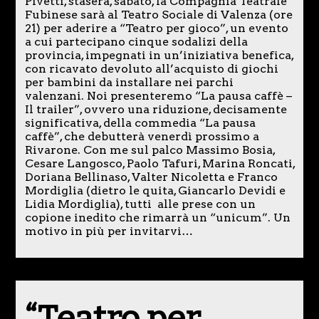
Pivetti, stasera, sabato, la Compagnia Teatrale
Fubinese sarà al Teatro Sociale di Valenza (ore
21) per aderire a “Teatro per gioco”, un evento
a cui partecipano cinque sodalizi della
provincia, impegnati in un’iniziativa benefica,
con ricavato devoluto all’acquisto di giochi
per bambini da installare nei parchi
valenzani. Noi presenteremo “La pausa caffè –
Il trailer”, ovvero una riduzione, decisamente
significativa, della commedia “La pausa
caffè”, che debutterà venerdì prossimo a
Rivarone. Con me sul palco Massimo Bosia,
Cesare Langosco, Paolo Tafuri, Marina Roncati,
Doriana Bellinaso, Valter Nicoletta e Franco
Mordiglia (dietro le quita, Giancarlo Devidi e
Lidia Mordiglia), tutti alle prese con un
copione inedito che rimarrà un “unicum”. Un
motivo in più per invitarvi…
“Teatro per