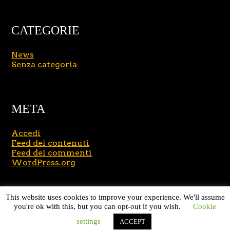
CATEGORIE
News
Senza categoria
META
Accedi
Feed dei contenuti
Feed dei commenti
WordPress.org
Copyright © 2026
Massimo Brusasco
. All Rights
This website uses cookies to improve your experience. We'll assume
Reserved.
Journal Lite by Slocum Studio
you're ok with this, but you can opt-out if you wish.
Cookie
settings
ACCEPT