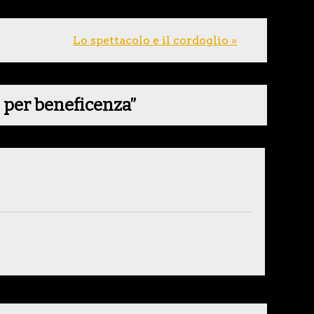
Lo spettacolo e il cordoglio »
 per beneficenza
”