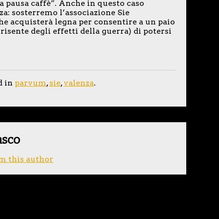
a pausa caffè”. Anche in questo caso
nza: sosterremo l’associazione Sie
he acquisterà legna per consentire a un paio
isente degli effetti della guerra) di potersi
d in
parvum
,
sie
,
valenza
.
asco
m this author