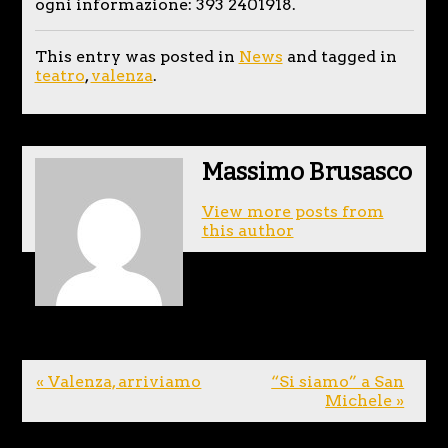
ogni informazione: 393 2401918.
This entry was posted in
News
and tagged in
teatro
,
valenza
.
Massimo Brusasco
View more posts from
this author
« Valenza, arriviamo
“Si siamo” a San
Michele »