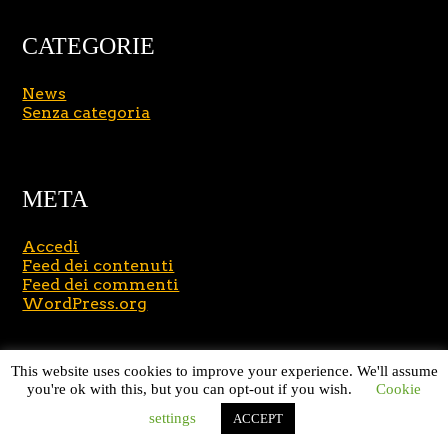
CATEGORIE
News
Senza categoria
META
Accedi
Feed dei contenuti
Feed dei commenti
WordPress.org
Copyright © 2026
Massimo Brusasco
. All Rights
This website uses cookies to improve your experience. We'll assume
Reserved.
Journal Lite by Slocum Studio
you're ok with this, but you can opt-out if you wish.
Cookie
settings
ACCEPT