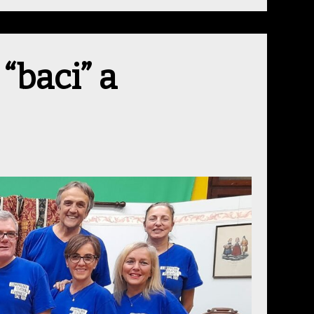
“baci” a