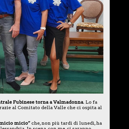
trale Fubinese torna a Valmadonna
. Lo fa
grazie al Comitato della Valle che ci ospita al
 micio micio”
che, non più tardi di lunedì, ha
lessandria. In scena, con me, ci saranno