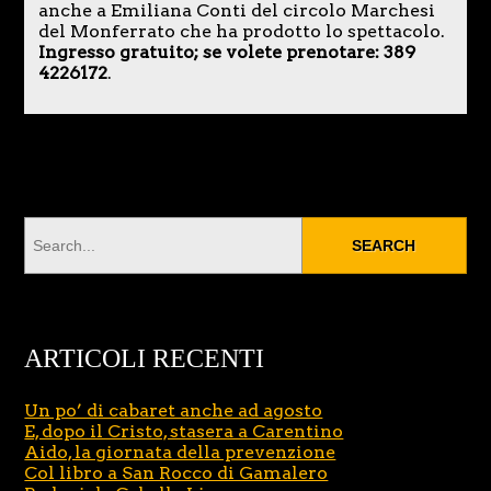
anche a Emiliana Conti del circolo Marchesi
del Monferrato che ha prodotto lo spettacolo.
Ingresso gratuito; se volete prenotare: 389
4226172
.
ARTICOLI RECENTI
Un po’ di cabaret anche ad agosto
E, dopo il Cristo, stasera a Carentino
Aido, la giornata della prevenzione
Col libro a San Rocco di Gamalero