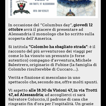
In occasione del “Columbus day”,
giovedì 12
ottobre
avrà il piacere di presentare ad
Alessandria il monologo che ho scritto sulla
scoperta dell’America.
Si intitola
“Colombo ha sbagliato strada”
: è il
racconto del più avventuroso dei viaggi per
come lo ha vissuto un presunto (o forse
autentico) compagno d’avventura, Michele
Balestrero, originario di Fubine (la famiglia di
Colombo risulterebbe di Cuccaro…).
Verità e finzione si mescolano in uno
spettacolo che, secondo me, offre molti spunti.
Vi aspetto
alle 18.30 da Visioni 47, in via Trotti
47, ad Alessandria
; ad accoglierci ci sarà
Salvatore Coluccio, il padrone di casa che
ringrazio fin d’ora per l’ospitalità. Un grazie