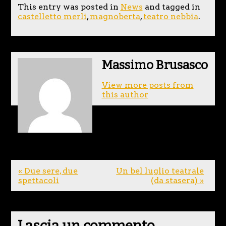
This entry was posted in
News
and tagged in
castelletto merli
,
magnoberta
,
teatro nebbia
.
Massimo Brusasco
View more posts from
this author
« Due sere, due
Un bel luglio teatrale
spettacoli
(da stasera) »
Lascia un commento