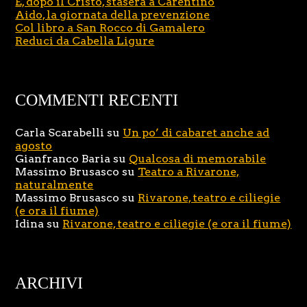
E, dopo il Cristo, stasera a Carentino
Aido, la giornata della prevenzione
Col libro a San Rocco di Gamalero
Reduci da Cabella Ligure
COMMENTI RECENTI
Carla Scarabelli
su
Un po’ di cabaret anche ad
agosto
Gianfranco Baria
su
Qualcosa di memorabile
Massimo Brusasco
su
Teatro a Rivarone,
naturalmente
Massimo Brusasco
su
Rivarone, teatro e ciliegie
(e ora il fiume)
Idina
su
Rivarone, teatro e ciliegie (e ora il fiume)
ARCHIVI