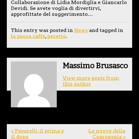
Collaborazione di Lidia Mordiglia e Giancarlo
Devidi. Se avete voglia di divertirvi,
approfittate del suggerimento…
This entry was posted in
News
and tagged in
la pausa caffè
,
pecetto
.
Massimo Brusasco
View more posts from
this author
« Paparelli, il prima e
Le nuove della
il dopo
Compagnia »