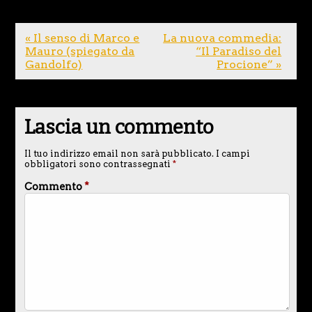
« Il senso di Marco e
La nuova commedia:
Mauro (spiegato da
“Il Paradiso del
Gandolfo)
Procione” »
Lascia un commento
Il tuo indirizzo email non sarà pubblicato.
I campi
obbligatori sono contrassegnati
*
Commento
*