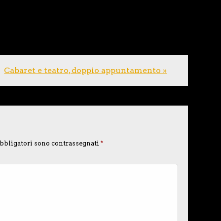
Cabaret e teatro, doppio appuntamento »
bbligatori sono contrassegnati
*