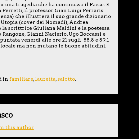
u una tragedia che ha commosso il Paese. E
Ferretti, il professor Gian Luigi Ferraris
uenza) che illustrerà il suo grande dizionario
d Utopia (cover dei Nomadi), Andrea
la scrittrice Giuliana Maldini e la poetessa
co Rangone, Gianni Naclerio, Ugo Boccassi e
untata venerdì alle ore 21 sugli 88.8 e 89.1
l locale ma non mutano le buone abitudini.
d in
familiare
,
lauretta
,
salotto
.
asco
m this author