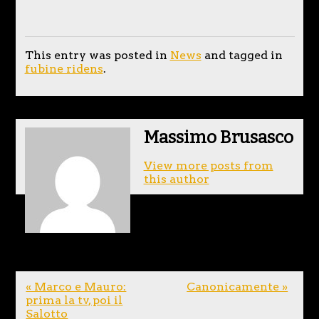
This entry was posted in
News
and tagged in
fubine ridens
.
Massimo Brusasco
View more posts from
this author
« Marco e Mauro:
Canonicamente »
prima la tv, poi il
Salotto