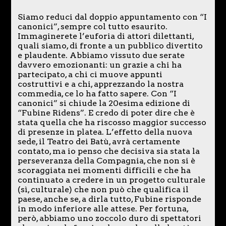
Siamo reduci dal doppio appuntamento con “I
canonici”, sempre col tutto esaurito.
Immaginerete l’euforia di attori dilettanti,
quali siamo, di fronte a un pubblico divertito
e plaudente. Abbiamo vissuto due serate
davvero emozionanti: un grazie a chi ha
partecipato, a chi ci muove appunti
costruttivi e a chi, apprezzando la nostra
commedia, ce lo ha fatto sapere. Con “I
canonici” si chiude la 20esima edizione di
“Fubine Ridens”. E credo di poter dire che è
stata quella che ha riscosso maggior successo
di presenze in platea. L’effetto della nuova
sede, il Teatro dei Batù, avrà certamente
contato, ma io penso che decisiva sia stata la
perseveranza della Compagnia, che non si è
scoraggiata nei momenti difficili e che ha
continuato a credere in un progetto culturale
(sì, culturale) che non può che qualifica il
paese, anche se, a dirla tutto, Fubine risponde
in modo inferiore alle attese. Per fortuna,
però, abbiamo uno zoccolo duro di spettatori