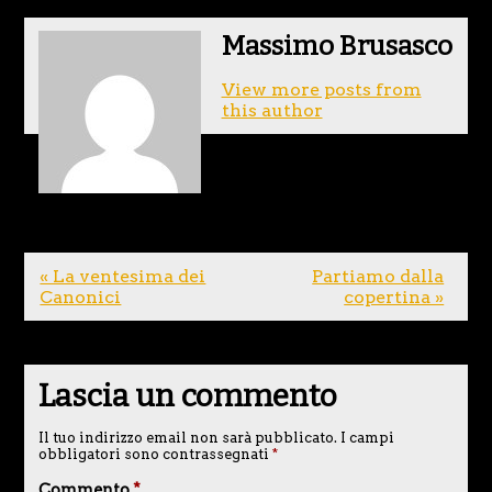
Massimo Brusasco
View more posts from
this author
« La ventesima dei
Partiamo dalla
Canonici
copertina »
Lascia un commento
Il tuo indirizzo email non sarà pubblicato.
I campi
obbligatori sono contrassegnati
*
Commento
*