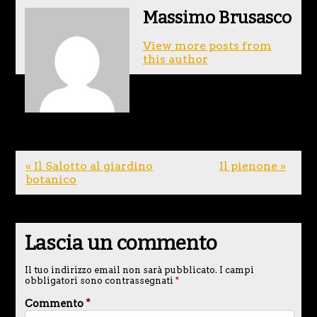
Massimo Brusasco
View more posts from
this author
« Il Salotto al giardino
Il pienone »
botanico
Lascia un commento
Il tuo indirizzo email non sarà pubblicato.
I campi
obbligatori sono contrassegnati
*
Commento
*