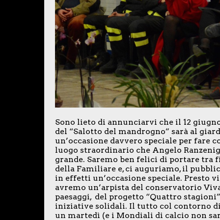
Sono lieto di annunciarvi che il 12 giugno
del “Salotto del mandrogno” sarà al giar
un’occasione davvero speciale per fare co
luogo straordinario che Angelo Ranzenigo 
grande. Saremo ben felici di portare tra fi
della Familiare e, ci auguriamo, il pubbli
in effetti un’occasione speciale. Presto vi
avremo un’arpista del conservatorio Vival
paesaggi, del progetto “Quattro stagioni
iniziative solidali. Il tutto col contorno 
un martedì (e i Mondiali di calcio non sa