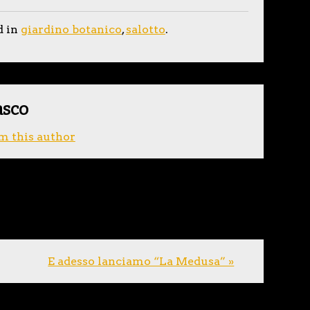
d in
giardino botanico
,
salotto
.
asco
m this author
E adesso lanciamo “La Medusa” »