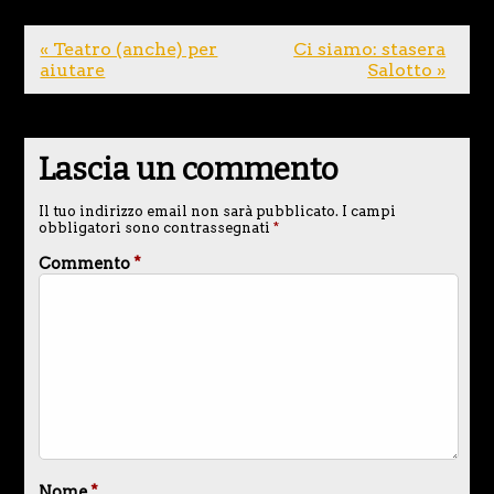
« Teatro (anche) per
Ci siamo: stasera
aiutare
Salotto »
Lascia un commento
Il tuo indirizzo email non sarà pubblicato.
I campi
obbligatori sono contrassegnati
*
Commento
*
Nome
*