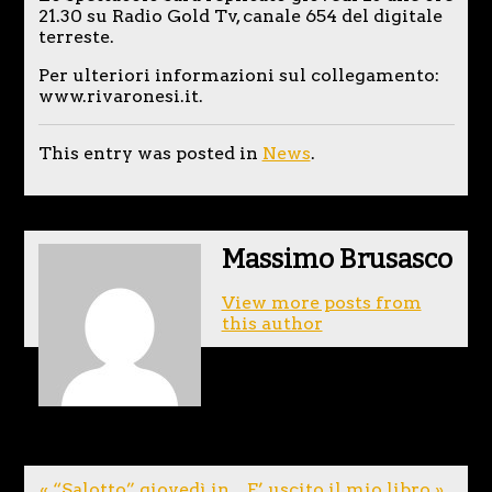
21.30 su Radio Gold Tv, canale 654 del digitale
terreste.
Per ulteriori informazioni sul collegamento:
www.rivaronesi.it.
This entry was posted in
News
.
Massimo Brusasco
View more posts from
this author
« “Salotto” giovedì in
E’ uscito il mio libro »