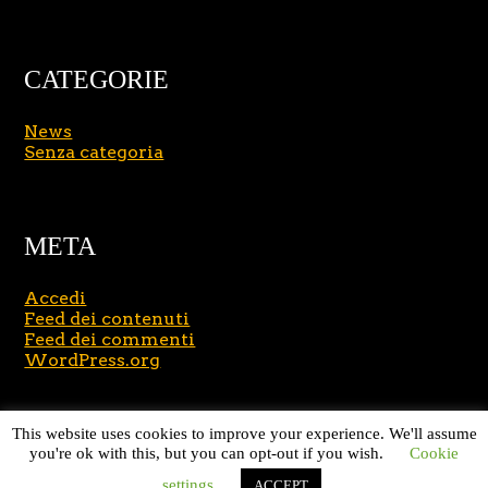
CATEGORIE
News
Senza categoria
META
Accedi
Feed dei contenuti
Feed dei commenti
WordPress.org
Copyright © 2026
Massimo Brusasco
. All Rights
This website uses cookies to improve your experience. We'll assume
Reserved.
Journal Lite by Slocum Studio
you're ok with this, but you can opt-out if you wish.
Cookie
settings
ACCEPT