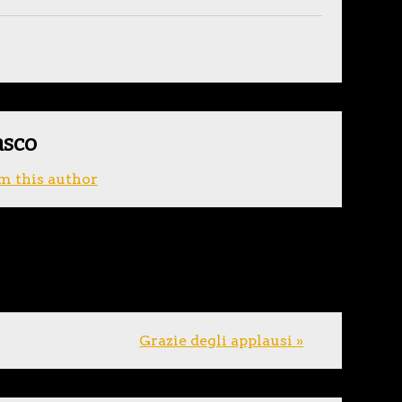
asco
m this author
Grazie degli applausi »