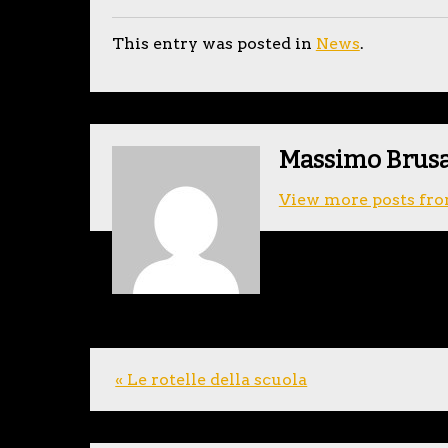
This entry was posted in
News
.
Massimo Brus
View more posts fro
« Le rotelle della scuola