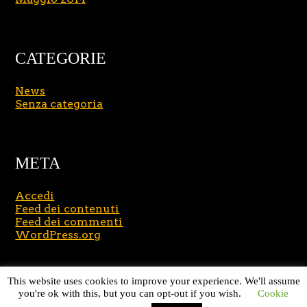
CATEGORIE
News
Senza categoria
META
Accedi
Feed dei contenuti
Feed dei commenti
WordPress.org
Copyright © 2026
Massimo Brusasco
. All Rights
This website uses cookies to improve your experience. We'll assume
Reserved.
Journal Lite by Slocum Studio
you're ok with this, but you can opt-out if you wish.
Cookie