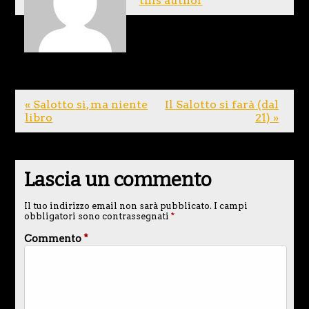
this author
« Salotto sì, ma niente
Il Salotto si farà (dal
libro
21) »
Lascia un commento
Il tuo indirizzo email non sarà pubblicato.
I campi
obbligatori sono contrassegnati
*
Commento
*