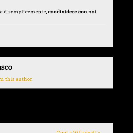
are è, semplicemente,
condividere con noi
asco
m this author
Oggi a Villadeati »