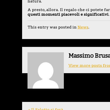
natura.
A presto, allora. Il regalo che ci potete f
questi momenti piacevoli e significativi
.
This entry was posted in
News
.
Massimo Brus
View more posts fro
« Il Salotto si farà