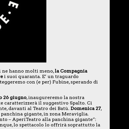
nni ne hanno molti meno,
la Compagnia
re
i suoi quaranta. E’ un traguardo
esteggeremo con (e per) Fubine, sperando di
o 26 giugno
, inaugureremo la nostra
e caratterizzerà il suggestivo Spalto. Ci
nte, davanti al Teatro dei Batù.
Domenica 27
,
a panchina gigante, in zona Meraviglia.
nto – AperiTeatro alla panchina gigante”:
ue, lo spettacolo lo offrirà soprattutto la