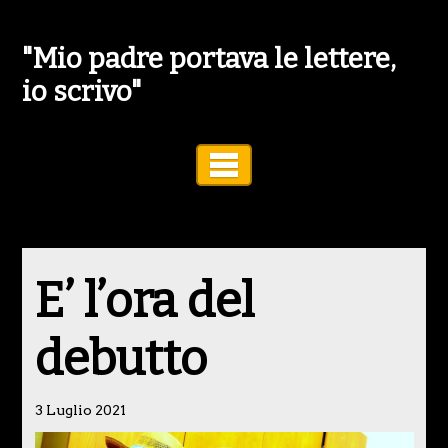
"Mio padre portava le lettere,
io scrivo"
Toggle Navigation
E’ l’ora del
debutto
3 Luglio 2021