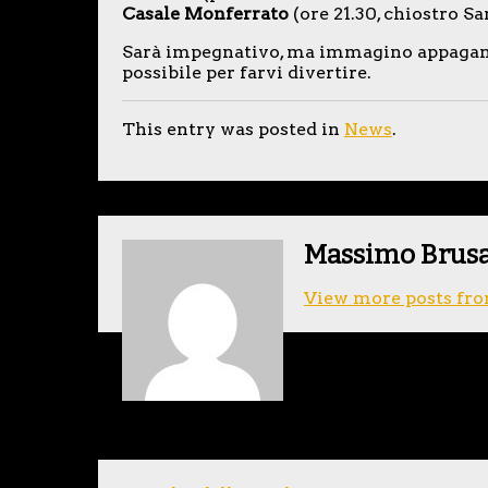
Casale Monferrato
(ore 21.30, chiostro S
Sarà impegnativo, ma immagino appagant
possibile per farvi divertire.
This entry was posted in
News
.
Massimo Brus
View more posts fro