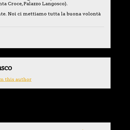
anta Croce, Palazzo Langosco).
e. Noi ci mettiamo tutta la buona volontà
asco
m this author