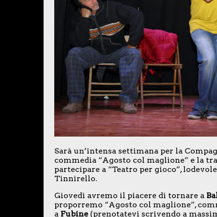
Sarà un’intensa settimana per la Compagn
commedia “Agosto col maglione” e la tra
partecipare a “Teatro per gioco”, lodevole
Tinnirello.
Giovedì avremo il piacere di tornare a
Ba
proporremo “Agosto col maglione”, commed
a
Fubine
(prenotatevi scrivendo a massi