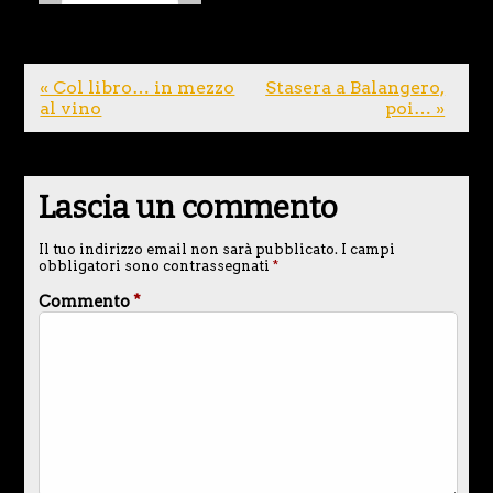
« Col libro… in mezzo
Stasera a Balangero,
al vino
poi… »
Lascia un commento
Il tuo indirizzo email non sarà pubblicato.
I campi
obbligatori sono contrassegnati
*
Commento
*