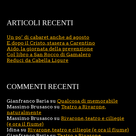
ARTICOLI RECENTI
Un po’ di cabaret anche ad agosto
E, dopo il Cristo, stasera a Carentino
Aido, la giornata della prevenzione
Col libro a San Rocco di Gamalero
Reduci da Cabella Ligure
COMMENTI RECENTI
Gianfranco Baria
su
Qualcosa di memorabile
Massimo Brusasco
su
Teatro a Rivarone,
naturalmente
Massimo Brusasco
su
Rivarone, teatro e ciliegie
(e ora il fiume)
Idina
su
Rivarone, teatro e ciliegie (e ora il fiume)
Gianfranco Baria
su
Teatro a Rivarone,